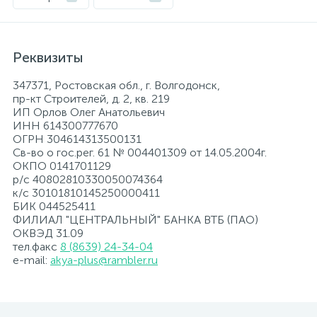
Реквизиты
347371, Ростовская обл., г. Волгодонск,
пр-кт Строителей, д. 2, кв. 219
ИП Орлов Олег Анатольевич
ИНН 614300777670
ОГРН 304614313500131
Св-во о гос.рег. 61 № 004401309 от 14.05.2004г.
ОКПО 0141701129
р/с 40802810330050074364
к/с 30101810145250000411
БИК 044525411
ФИЛИАЛ "ЦЕНТРАЛЬНЫЙ" БАНКА ВТБ (ПАО)
ОКВЭД 31.09
тел.факс
8 (8639) 24-34-04
e-mail:
akya-plus@rambler.ru