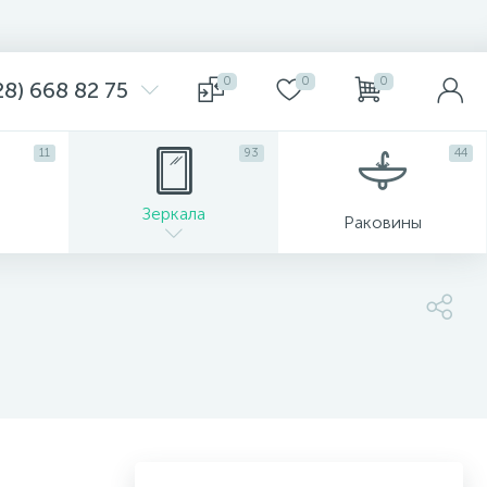
0
0
0
8) 668 82 75
11
93
44
Зеркала
Раковины