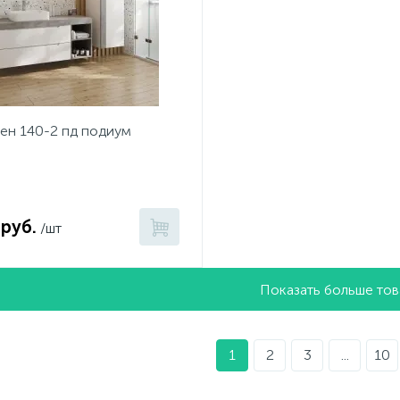
ен 140-2 пд подиум
 руб.
/шт
Показать больше то
1
2
3
...
10