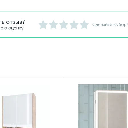
ть отзыв?
Сделайте выбор!
вою оценку!