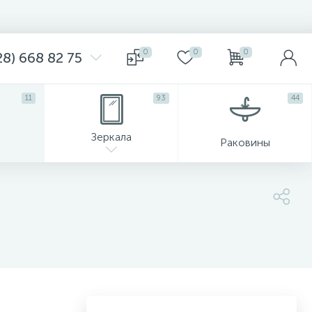
0
0
0
8) 668 82 75
11
93
44
Зеркала
Раковины