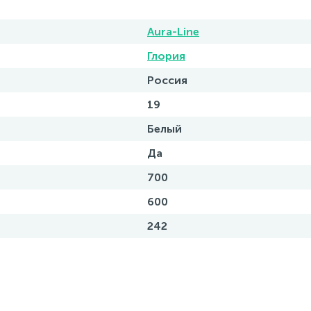
Aura-Line
Глория
Россия
19
Белый
Да
700
600
242