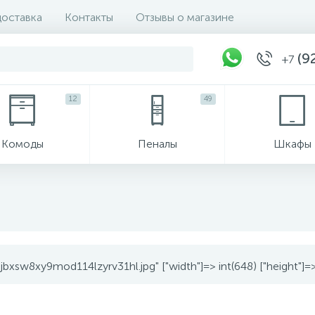
доставка
Контакты
Отзывы о магазине
(92
+7
12
49
Комоды
Пеналы
Шкафы
jbxsw8xy9mod114lzyrv31hl.jpg" ["width"]=> int(648) ["height"]=> i