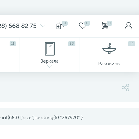
0
0
0
8) 668 82 75
11
93
44
Зеркала
Раковины
nt(683) ["size"]=> string(6) "287970" }