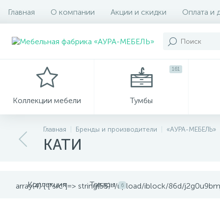
Главная
О компании
Акции и скидки
Оплата и 
161
Коллекции мебели
Тумбы
Главная
Бренды и производители
«АУРА-МЕБЕЛЬ»
КАТИ
Коллекция
Товары
array(4) { ["src"]=> string(55) "/upload/iblock/86d/j2g0u9bm
6